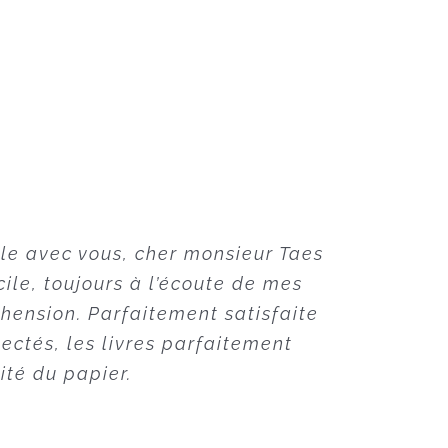
lle avec vous, cher monsieur Taes
trente ans dans le domaine de la
 de l’imprimerie CLIP, plus qu’un
cile, toujours à l’écoute de mes
hension. Parfaitement satisfaite
’impression.
pectés, les livres parfaitement
n, capable d’être l’interlocuteur
ité du papier.
se plaçant comme partenaire de
.