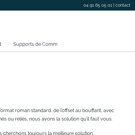
04 91 65 05 01 |
contact
t
Supports de Comm
format roman standard, de l’offset au bouffant, avec
és ou reliés, nous avons la solution qu’il faut vous.
 cherchons toujours la meilleure solution.