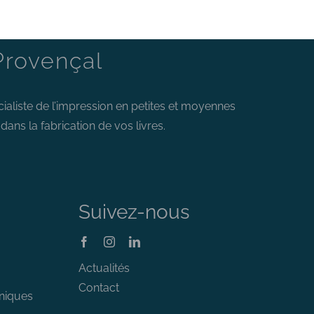
Provençal
cialiste de l’impression en petites et moyennes
ans la fabrication de vos livres.
Suivez-nous
Actualités
Contact
niques