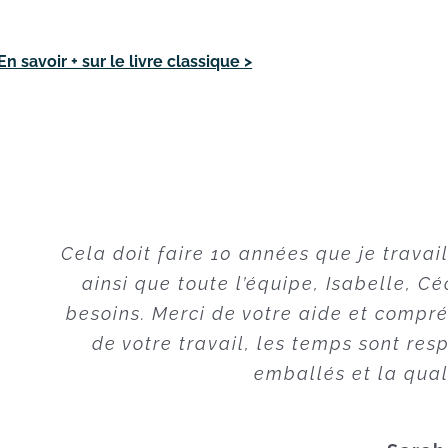
En savoir + sur le livre classique >
Cela doit faire 10 années que je travai
Après avoir passé aujourd’hui plus de 
communication, j’ai trouvé chez Lionel,
ainsi que toute l’équipe, Isabelle, Cé
besoins. Merci de votre aide et compré
professionnel de l
de votre travail, les temps sont res
Chose rare, j’ai rencontré un technicie
emballés et la qual
attentif d’un projet éditorial, en 
l’auteur