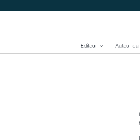
Passer
au
contenu
Editeur
Auteur ou