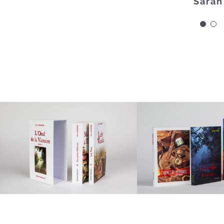
Sarah
Un professionnel sensible et expérime
de conseille
les choix de papier, leur opaci
les textures capables d’obtenir le 
les corrections chromatiques nécess
le façonnage et toutes les options de 
Des qualités et un savoir rare, offert 
Michel CHAU