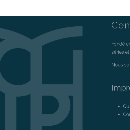
Cen
Fondé en
séries e
Nous so
Impr
Qu
Con