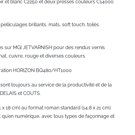
ir et blanc C2250 et deux presses couleurs C14000
elliculages brillants, mats, soft touch, toilés.
lisés sur MGI JETVARNISH pour des rendus vernis
 mat, cuivre, rouge et diverses couleurs.
génération HORIZON BQ480/HT1000
nt toujours au service de la productivité et de la
, DELAIS et COUTS.
1 x 18 cm) au format roman standard (14,8 x 21 cm).
fset qu’en numérique, avec tous types de façonnage et