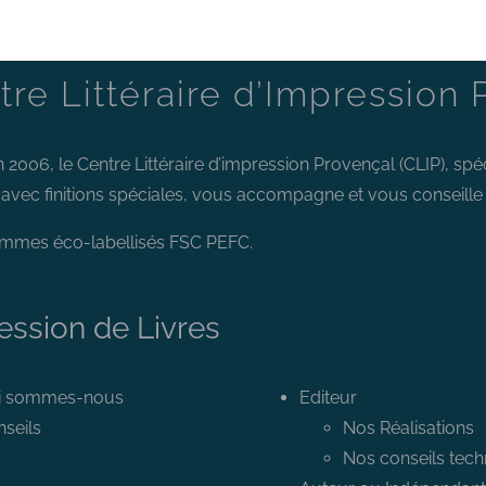
tre Littéraire d’Impression 
 2006, le Centre Littéraire d’impression Provençal (CLIP), spé
t avec finitions spéciales, vous accompagne et vous conseille d
mmes éco-labellisés FSC PEFC.
ession de Livres
i sommes-nous
Editeur
seils
Nos Réalisations
Nos conseils tech