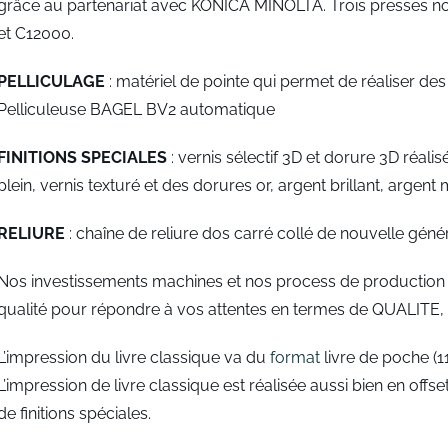
grâce au partenariat avec KONICA MINOLTA. Trois presses no
et C12000.
PELLICULAGE
: matériel de pointe qui permet de réaliser des p
Pelliculeuse BAGEL BV2 automatique
FINITIONS SPECIALES
: vernis sélectif 3D et dorure 3D réa
plein, vernis texturé et des dorures or, argent brillant, argent
RELIURE
: chaîne de reliure dos carré collé de nouvelle 
Nos investissements machines et nos process de production so
qualité pour répondre à vos attentes en termes de QUALITE
L’impression du livre classique va du
format
livre de poche (1
L’impression de livre classique est réalisée aussi bien en of
de finitions spéciales.