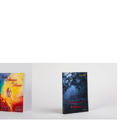
nté prenant le temps d’échanger,
r sur :
té, leur tenue en main, …
rendu photographique souhaité,
aires au fichier d’exécution,
finition adaptées au livre rêvé.
sans limite, jusqu’au BAT machine…
DIERES