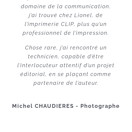
de très grande qualité, le Centre
domaine de la communication,
Littéraire provençal c’est une
j’ai trouvé chez Lionel, de
équipe véritable. Mais l’un n’irait
l’imprimerie CLIP, plus qu’un
professionnel de l’impression.
pas sans l’autre. Depuis des
années j’ai pu constater de
Chose rare, j’ai rencontré un
l’évolution positive de cette
technicien, capable d’être
entreprise familiale qui
l’interlocuteur attentif d’un projet
aujourd’hui s’est hissé au niveau
éditorial, en se plaçant comme
des meilleures en France.
partenaire de l’auteur.
Mention toute spéciale à l’accueil
chaleureux qui est réservé aux
clients. Je recommande vivement.
Michel CHAUDIERES - Photographe
Jean-Charles MEYER - Auteur