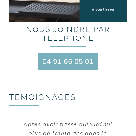
NOUS JOINDRE PAR
TELEPHONE
04 91 65 05 01
TEMOIGNAGES
Outre une technique de pointe,
Après avoir passé aujourd’hui
qui permet de rendre des travaux
plus de trente ans dans le