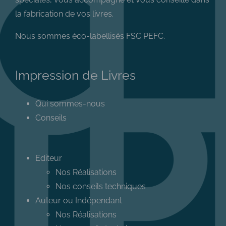
la fabrication de vos livres.
Nous sommes éco-labellisés FSC PEFC.
Impression de Livres
Qui sommes-nous
Conseils
Editeur
Nos Réalisations
Nos conseils techniques
Auteur ou Indépendant
Nos Réalisations