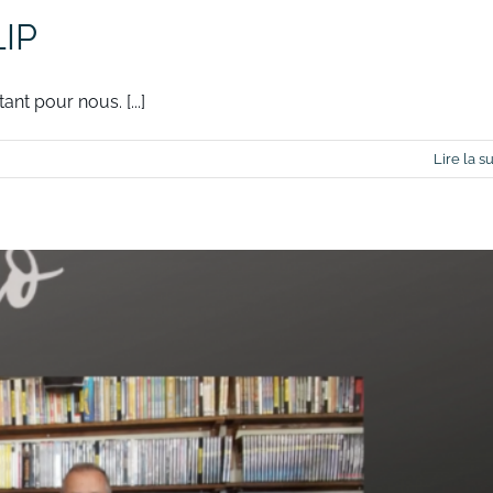
LIP
nt pour nous. [...]
Lire la su