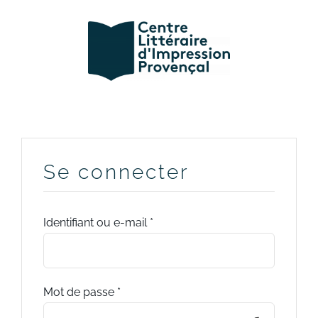
Passer
au
contenu
Se connecter
Obligatoire
Identifiant ou e-mail
*
Obligatoire
Mot de passe
*