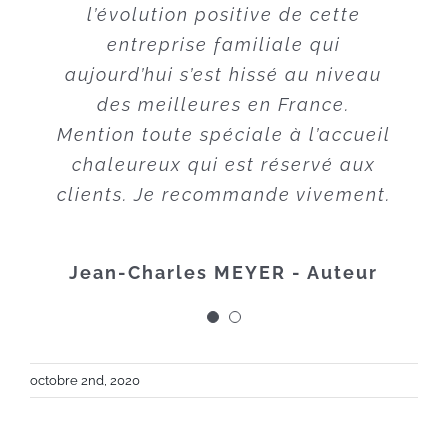
l’évolution positive de cette
toute espérance. La bonne
surprise a été la modicité des
entreprise familiale qui
aujourd’hui s’est hissé au niveau
prestations qui m’ont fidélisée
encore plus à cette entreprise. Je
des meilleures en France.
Mention toute spéciale à l’accueil
le recommande à tous mes amis,
chaleureux qui est réservé aux
et quoi qu’il advienne, je lui
clients. Je recommande vivement.
resterai toujours fidèle.
Pour Lionel, son directeur, Clip,
Jean-Charles MEYER - Auteur
juste un acrostiche :
Comment bien définir cet
imprimeur génial ?
octobre 2nd, 2020
Le professionnalisme, allié au
talent,