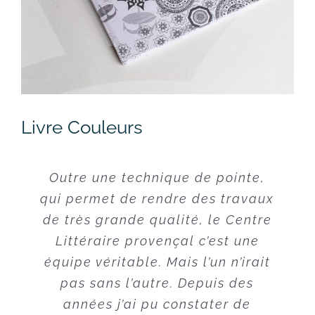
Livre Couleurs
Outre une technique de pointe,
J’ai, par le plus grand des
qui permet de rendre des travaux
hasards, fait imprimer mes livres
de très grande qualité, le Centre
à l’imprimerie Clip. J’en suis
Littéraire provençal c’est une
entièrement satisfaite, j’ai
équipe véritable. Mais l’un n’irait
découvert un univers de
gentillesse, de bienveillance et
pas sans l’autre. Depuis des
de professionnalisme au-delà de
années j’ai pu constater de