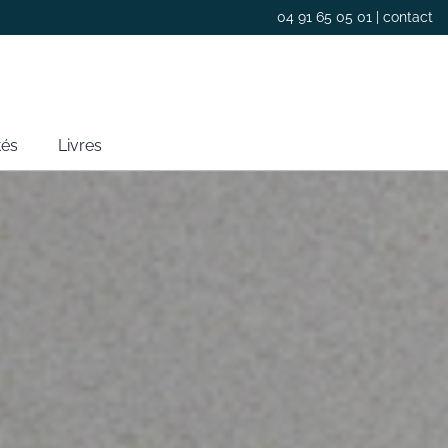
04 91 65 05 01 |
contact
tés
Livres