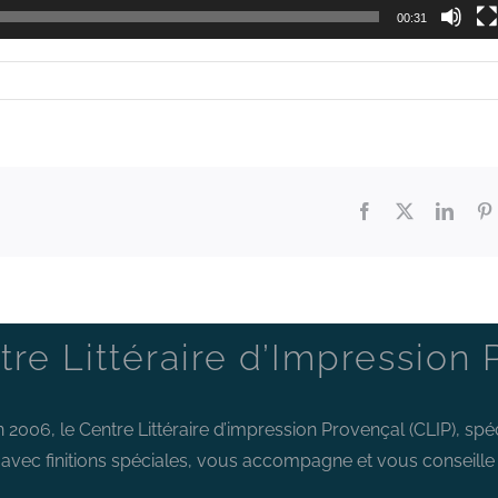
00:31
Facebook
X
Linke
tre Littéraire d’Impression 
 2006, le Centre Littéraire d’impression Provençal (CLIP), spé
t avec finitions spéciales, vous accompagne et vous conseille d