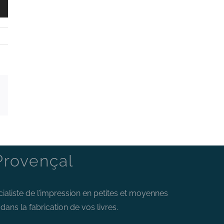
dIn
Pinterest
Provençal
cialiste de l’impression en petites et moyennes
ans la fabrication de vos livres.