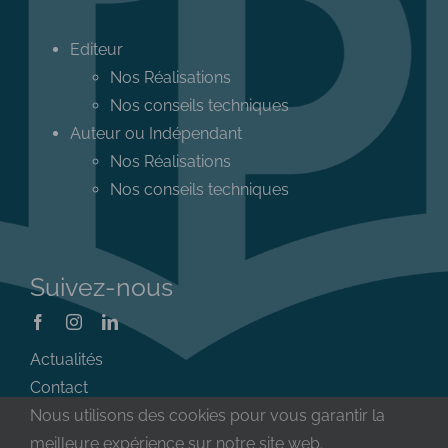
Editeur
Nos Réalisations
Nos conseils techniques
Auteur ou Indépendant
Nos Réalisations
Nos conseils techniques
Suivez-nous
Actualités
Contact
Nous utilisons des cookies pour vous garantir la
meilleure expérience sur notre site web.
Mentions Légales
|
Conditions Générales de Vente
|