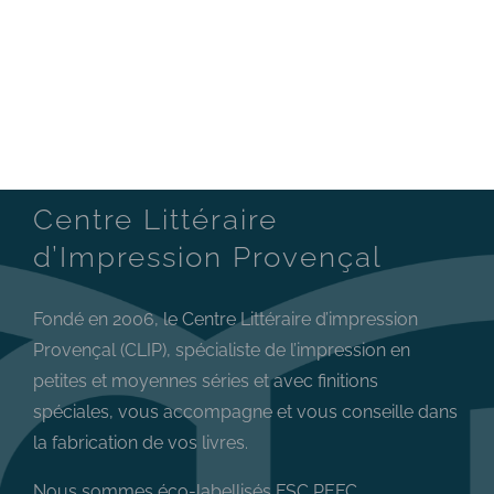
Centre Littéraire
d’Impression Provençal
Fondé en 2006, le Centre Littéraire d’impression
Provençal (CLIP), spécialiste de l’impression en
petites et moyennes séries et avec finitions
spéciales, vous accompagne et vous conseille dans
la fabrication de vos livres.
Nous sommes éco-labellisés FSC PEFC.