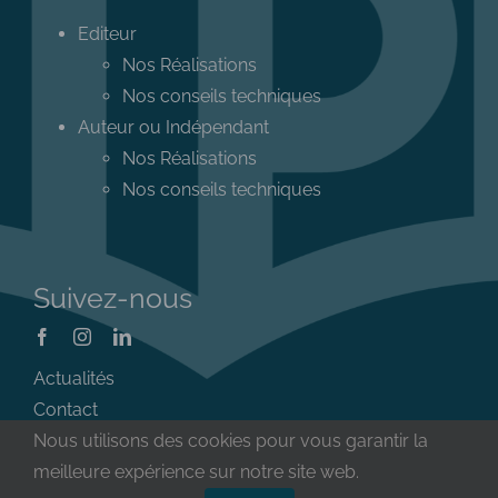
Editeur
Nos Réalisations
Nos conseils techniques
Auteur ou Indépendant
Nos Réalisations
Nos conseils techniques
Suivez-nous
Actualités
Contact
Nous utilisons des cookies pour vous garantir la
meilleure expérience sur notre site web.
Mentions Légales
|
Conditions Générales de Vente
|